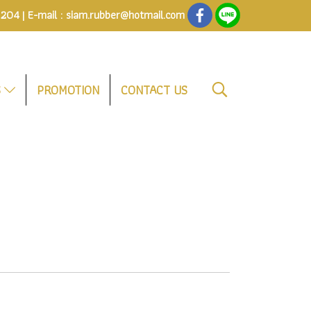
0204
| E-mail :
siam.rubber@hotmail.com
S
PROMOTION
CONTACT US