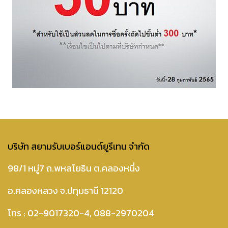
บริษัท สยามรับเบอร์แอนด์ยูรีเทน จำกัด
98/1 หมู่7 ถ.พหลโยธิน ต.คลองหนึ่ง
อ.คลองหลวง จ.ปทุมธานี 12120
โทร :
02-9017320-4
,
088-2970204